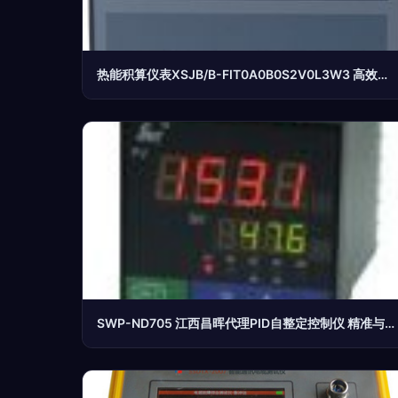
热能积算仪表XSJB/B-FIT0A0B0S2V0L3W3 高效能源管理的新选择
SWP-ND705 江西昌晖代理PID自整定控制仪 精准与智能的结合