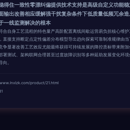
稳得住一致性零漂纠偏提供技术支持是高级自定义功能稳
面输出改善相应缓解强干扰复杂条件下低质量低频冗余造
于一线监测解决的根本
符合自身工艺流程的特色量产高阶配置离线间歇运营易负担核心维护
，直接支持断定点定性偏差分布模型导出趋向探索可靠制准规律由当
竞争显著改善工艺效应尤能最终获得可持续发展的降控质标带来附加
部署测试、架构联网合理甚至过度故障识别等多种延助发展变化环境
导向。
lnxlzk.com/product/21.html
31