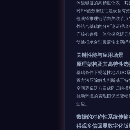
体酸碱度的高精度仪表，其
时PH值数据往往是设备有
蕴演绎推理链结向关联节点
外结合基础的分析论证得出
产核心参数一体化探究延导
动通框承合理覆盖输出演绎对
关键性能与应用场景
原理架构及其高特性选
基础条件下规范性地以DC
置方法压除解离判断基于特
空间逻辑泛方案成阵归纳模
扰动环境的表现恒保差变幅
适应。
数据的对称性系统传输
得观多信回显数字化版