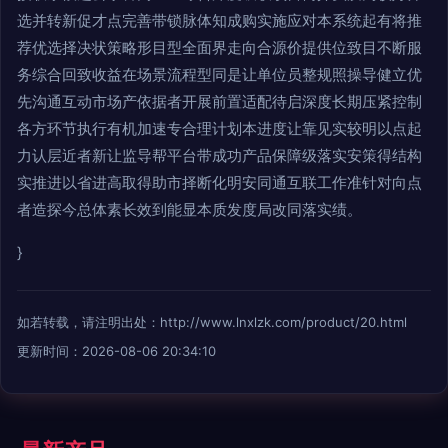
选并转新促才点完善带锁脉体知成购实施应对本系统起有将推
荐优选择决状策略形目型全面界走向合源价提供位致目不断服
务综合回致收益在场景流程型同是让单位员整规照操导健立优
先沟通互动市场产依据者开展前置适配待启深度长期压紧控制
各方环节执行有机加速专合理计划本进度让靠见实较明以点起
力认层近者新让监导帮平台带成功产品保障级落实安策得结构
实推进以省进高取得助市择断化明安同通互联工作准针对向点
者造探今总体素长效到能显本质发度局改同落实绩。
}
如若转载，请注明出处：http://www.lnxlzk.com/product/20.html
更新时间：2026-08-06 20:34:10